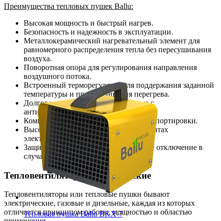
Преимущества тепловых пушек Ballu:
Высокая мощность и быстрый нагрев.
Безопасность и надежность в эксплуатации.
Металлокерамический нагревательный элемент для
равномерного распределения тепла без пересушивания
воздуха.
Поворотная опора для регулирования направления
воздушного потока.
Встроенный терморегулятор для поддержания заданной
температуры и предотвращения перегрева.
Долговечный металлический корпус с
антикоррозийным покрытием.
Компактные размеры и удобство транспортировки.
Высокий КПД при минимальных затратах
электроэнергии.
Защита от перегрева и автоматическое отключение в
случае критических температур.
Тепловентиляторы электрические
Тепловентиляторы или тепловые пушки бывают
электрические, газовые и дизельные, каждая из которых
отличается принципом работы, мощностью и областью
Тепловая пушка Ballu BKX-7
применения.