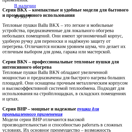
В наличии
Серия BKX – компактные и удобные модели для бытового
и промышленного использования
45 900
₸
Тепловые пушки Ballu BKX – это легкие и мобильные
устройства, предназначенные для локального обогрева
небольших помещений. Они имеют эргономичный корпус,
удобную ручку для переноски и надёжную защиту от
перегрева. Отличаются низким уровнем шума, что делает их
отличным выбором для дома, гаража или мастерской.
Серия BKN – профессиональные тепловые пушки для
интенсивного обогрева
Тепловые пушки Ballu BKN обладают увеличенной
мощностью и предназначены для быстрого нагрева больших
площадей. Они оснащены прочным металлическим корпусом
и высокоэффективной системой теплообмена. Подходят для
использования на стройплощадках, в складских помещениях
и цехах.
Серия BHP – мощные и надежные
пушки для
промышленного применения
Модели серии BHP отличаются высокой
производительностью и способностью работать в сложных
условиях. Их основное преимущество – возможность