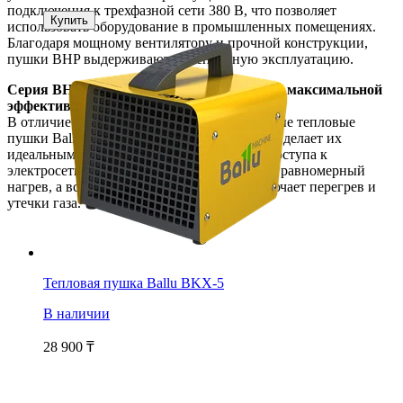
подключения к трехфазной сети 380 В, что позволяет
Купить
использовать оборудование в промышленных помещениях.
Благодаря мощному вентилятору и прочной конструкции,
пушки BHP выдерживают интенсивную эксплуатацию.
Серия BHG –
газовые тепловые пушки
для максимальной
эффективности
В отличие от электрических моделей, газовые тепловые
пушки Ballu BHG работают на пропане, что делает их
идеальными для обогрева помещений без доступа к
электросети. Они обеспечивают быстрый и равномерный
нагрев, а встроенная система защиты исключает перегрев и
утечки газа.
Тепловая пушка Ballu BKX-5
В наличии
28 900
₸