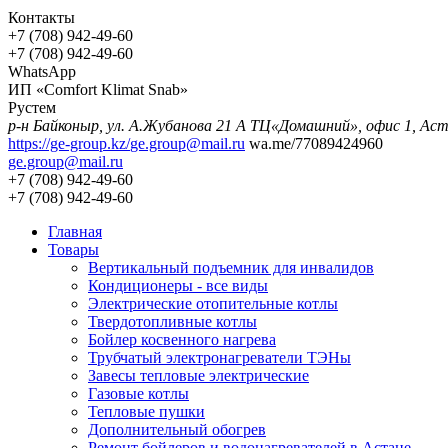
Контакты
+7 (708) 942-49-60
+7 (708) 942-49-60
WhatsApp
ИП «Comfort Klimat Snab»
Рустем
р-н Байконыр, ул. А.Жубанова 21
https://ge-group.kz/
ge.group@mail.ru
wa.me/77089424960
ge.group@mail.ru
+7 (708) 942-49-60
+7 (708) 942-49-60
Главная
Товары
Вертикальный подъемник для инвалидов
Кондиционеры - все виды
Электрические отопительные котлы
Твердотопливные котлы
Бойлер косвенного нагрева
Трубчатый электронагреватели ТЭНы
Завесы тепловые электрические
Газовые котлы
Тепловые пушки
Дополнительный обогрев
Ремонт бойлеров и водонагревателей в Астане