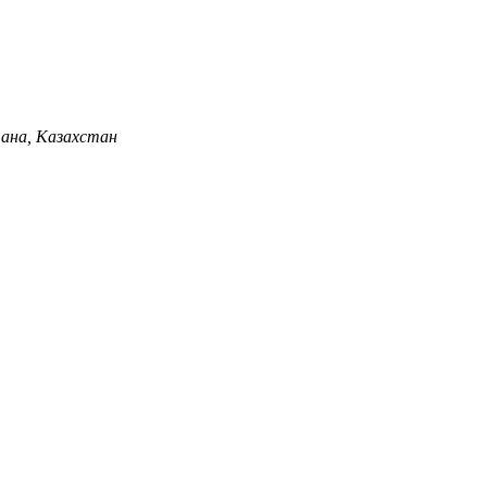
 А ТЦ«Домашний», офис 1, Астана, Казахстан