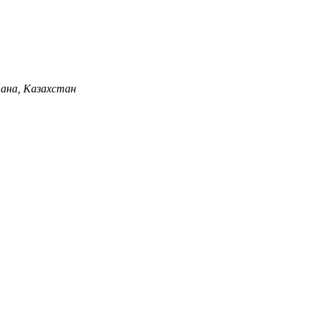
 А ТЦ«Домашний», офис 1, Астана, Казахстан