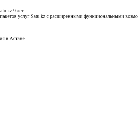
tu.kz 9 лет.
х пакетов услуг Satu.kz с расширенными функциональными возм
ия в Астане