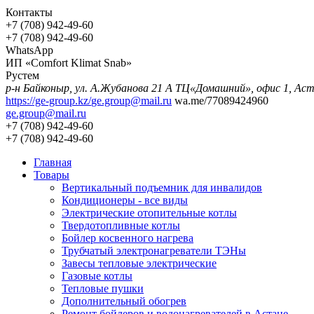
Контакты
+7 (708) 942-49-60
+7 (708) 942-49-60
WhatsApp
ИП «Comfort Klimat Snab»
Рустем
р-н Байконыр, ул. А.Жубанова 21
https://ge-group.kz/
ge.group@mail.ru
wa.me/77089424960
ge.group@mail.ru
+7 (708) 942-49-60
+7 (708) 942-49-60
Главная
Товары
Вертикальный подъемник для инвалидов
Кондиционеры - все виды
Электрические отопительные котлы
Твердотопливные котлы
Бойлер косвенного нагрева
Трубчатый электронагреватели ТЭНы
Завесы тепловые электрические
Газовые котлы
Тепловые пушки
Дополнительный обогрев
Ремонт бойлеров и водонагревателей в Астане