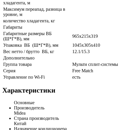
хладагента, м
Максимум переапад, разница в
уровне, м
количество хладагента, кг
Габариты
Габаритные размеры ВБ
965x215x319
(Ш*Г*В), мм
Упаковка ВБ (Ш*Г*В), мм
1045x305x410
Вес нетто / брутто ВБ, кг
12.1/15.3
Дополнительно
Группа товара
Мульти сплит-системы
Серия
Free Match
Управление по Wi-Fi
есть
Характеристики
Основные
Производитель
Midea
Страна производитель
Китай
Назначение кондиционера