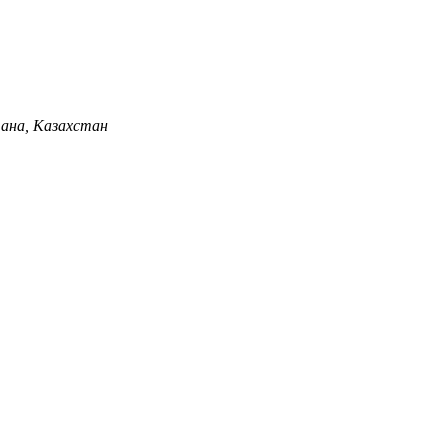
 А ТЦ«Домашний», офис 1, Астана, Казахстан