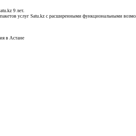
tu.kz 9 лет.
х пакетов услуг Satu.kz с расширенными функциональными возм
ия в Астане