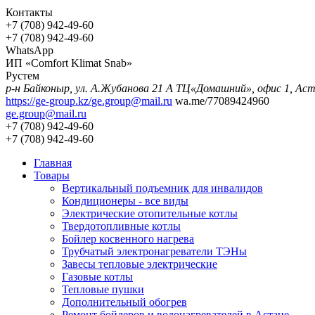
Контакты
+7 (708) 942-49-60
+7 (708) 942-49-60
WhatsApp
ИП «Comfort Klimat Snab»
Рустем
р-н Байконыр, ул. А.Жубанова 21
https://ge-group.kz/
ge.group@mail.ru
wa.me/77089424960
ge.group@mail.ru
+7 (708) 942-49-60
+7 (708) 942-49-60
Главная
Товары
Вертикальный подъемник для инвалидов
Кондиционеры - все виды
Электрические отопительные котлы
Твердотопливные котлы
Бойлер косвенного нагрева
Трубчатый электронагреватели ТЭНы
Завесы тепловые электрические
Газовые котлы
Тепловые пушки
Дополнительный обогрев
Ремонт бойлеров и водонагревателей в Астане