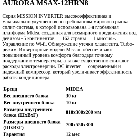
AURORA MSAX-12HRN8
Серия MISSION INVERTER высокоэффективная и
максимально улучшенная по требованиям мирового рынка
сплит-система, в которой использована 1-я глобальная
платформа Midea, созданная для всемирного продвижения под
девизом «5 континентов — 162 страны — 1 миссия».
Управление по Wi-fi, Обнаружение утечки хладагента, Turbo-
режим. Инверторные модели Mission обеспечивают
повышенный уровень комфорта благодаря точному
поддержанию температуры, а также существенно снижают
расходы электроэнергии. DC inverter — современный и
надежный компрессор, который увеличивает эффективность
работы кондиционера.
Бренд
MIDEA
Вес внешнего блока
30 кг
Вес внутреннего блока
10 кг
Размеры внутреннего
810x300x200 мм
блока (ШxВxГ)
Размеры внешнего блока
700х550х300
(ШхВхГ)
Гарантия
12 мес