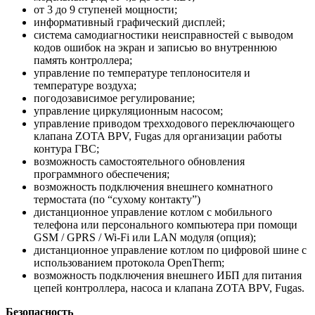
от 3 до 9 ступеней мощности;
информативный графический дисплей;
система самодиагностики неисправностей с выводом
кодов ошибок на экран и записью во внутреннюю
память контроллера;
управление по температуре теплоносителя и
температуре воздуха;
погодозависимое регулирование;
управление циркуляционным насосом;
управление приводом трехходового переключающего
клапана ZOTA BPV, Fugas для организации работы
контура ГВС;
возможность самостоятельного обновления
программного обеспечения;
возможность подключения внешнего комнатного
термостата (по “сухому контакту”)
дистанционное управление котлом с мобильного
телефона или персонального компьютера при помощи
GSM / GPRS / Wi-Fi или LAN модуля (опция);
дистанционное управление котлом по цифровой шине с
использованием протокола OpenTherm;
возможность подключения внешнего ИБП для питания
цепей контроллера, насоса и клапана ZOTA BPV, Fugas.
Безопасность