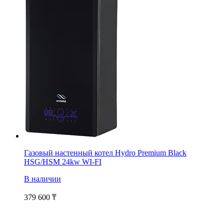
Газовый настенный котел Hydro Premium Black
HSG/HSM 24kw WI-FI
В наличии
379 600
₸